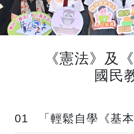
《憲法》及
國民
01
「輕鬆自學《基